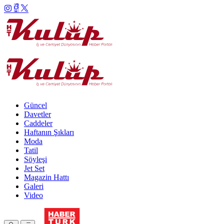
Güncel
Davetler
Caddeler
Haftanın Şıkları
Moda
Tatil
Söyleşi
Jet Set
Magazin Hattı
Galeri
Video