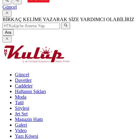
Güncel
BİRKAÇ KELİME YAZARAK SİZE YARDIMCI OLABİLİRİZ
Ara
Güncel
Davetler
Caddeler
Haftanın Şıkları
Moda
Tatil
Söyleşi
Jet Set
Magazin Hattı
Galeri
Video
Yazı Köşesi