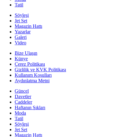
Tatil
Söyleşi
Jet Set
Magazin Hattı
Yazarlar
Galeri
Video
Bize Ulaşın
Künye
Çerez Politikası
Gizlilik ve KVK Politikası
Kullanım Koşulları
Aydınlatma Metni
Güncel
Davetler
Caddeler
Haftanın Şıkları
Moda
Tatil
Söyleşi
Jet Set
Magazin Hattı