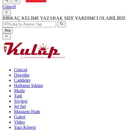
Güncel
BİRKAÇ KELİME YAZARAK SİZE YARDIMCI OLABİLİRİZ
Ara
Güncel
Davetler
Caddeler
Haftanın Şıkları
Moda
Tatil
Söyleşi
Jet Set
Magazin Hattı
Galeri
Video
Yazı Köşesi