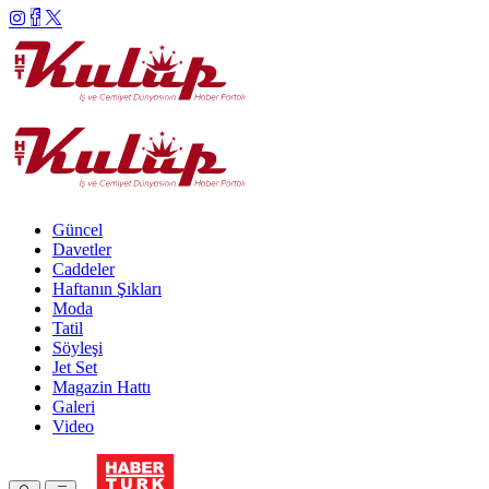
Güncel
Davetler
Caddeler
Haftanın Şıkları
Moda
Tatil
Söyleşi
Jet Set
Magazin Hattı
Galeri
Video