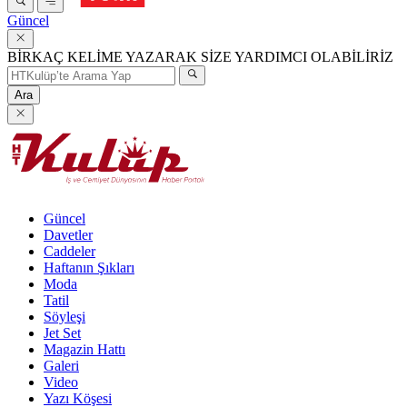
Güncel
BİRKAÇ KELİME YAZARAK SİZE YARDIMCI OLABİLİRİZ
Ara
Güncel
Davetler
Caddeler
Haftanın Şıkları
Moda
Tatil
Söyleşi
Jet Set
Magazin Hattı
Galeri
Video
Yazı Köşesi