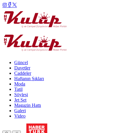
Güncel
Davetler
Caddeler
Haftanın Şıkları
Moda
Tatil
Söyleşi
Jet Set
Magazin Hattı
Galeri
Video