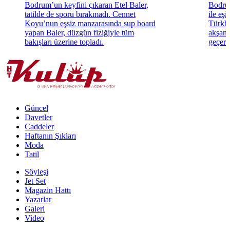
Bodrum’un keyfini çıkaran Etel Baler,
Bodrum
tatilde de sporu bırakmadı. Cennet
ile eş
Koyu’nun eşsiz manzarasında sup board
Türkbü
yapan Baler, düzgün fiziğiyle tüm
akşam 
bakışları üzerine topladı.
geçerk
Güncel
Davetler
Caddeler
Haftanın Şıkları
Moda
Tatil
Söyleşi
Jet Set
Magazin Hattı
Yazarlar
Galeri
Video