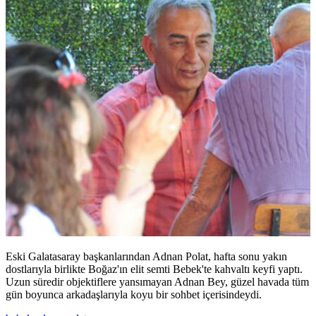
Eski Galatasaray başkanlarından Adnan Polat, hafta sonu yakın
dostlarıyla birlikte Boğaz'ın elit semti Bebek'te kahvaltı keyfi yaptı.
Uzun süredir objektiflere yansımayan Adnan Bey, güzel havada tüm
gün boyunca arkadaşlarıyla koyu bir sohbet içerisindeydi.