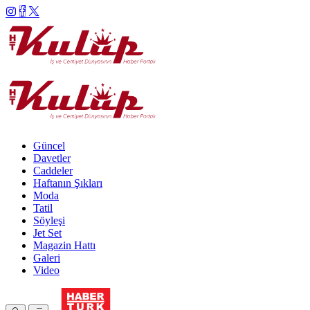
Güncel
Davetler
Caddeler
Haftanın Şıkları
Moda
Tatil
Söyleşi
Jet Set
Magazin Hattı
Galeri
Video