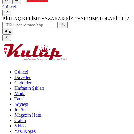
Güncel
BİRKAÇ KELİME YAZARAK SİZE YARDIMCI OLABİLİRİZ
Ara
Güncel
Davetler
Caddeler
Haftanın Şıkları
Moda
Tatil
Söyleşi
Jet Set
Magazin Hattı
Galeri
Video
Yazı Köşesi