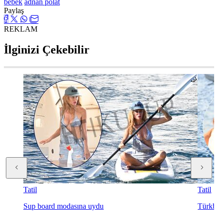
bebek
adnan polat
Paylaş
REKLAM
İlginizi Çekebilir
Tatil
Tatil
Sup board modasına uydu
Türkb