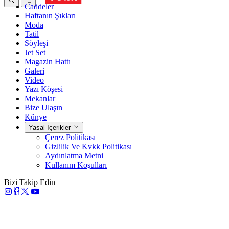
Caddeler
Haftanın Şıkları
Moda
Tatil
Söyleşi
Jet Set
Magazin Hattı
Galeri
Video
Yazı Köşesi
Mekanlar
Bize Ulaşın
Künye
Yasal İçerikler
Çerez Politikası
Gizlilik Ve Kvkk Politikası
Aydınlatma Metni
Kullanım Koşulları
Bizi Takip Edin