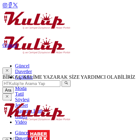
Güncel
Güncel
Davetler
BİRKAÇ KELİME YAZARAK SİZE YARDIMCI OLABİLİRİZ
Caddeler
Haftanın Şıkları
Moda
Ara
Tatil
Söyleşi
Jet Set
Magazin Hattı
Galeri
Video
Güncel
Davetler