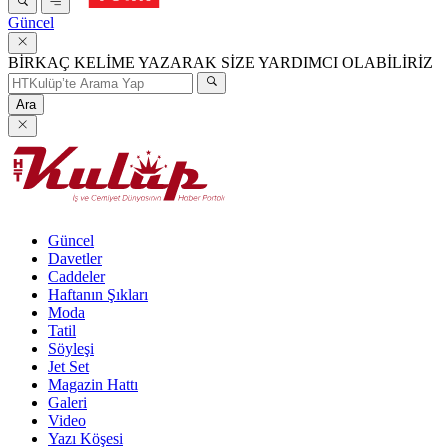
Güncel
BİRKAÇ KELİME YAZARAK SİZE YARDIMCI OLABİLİRİZ
Ara
Güncel
Davetler
Caddeler
Haftanın Şıkları
Moda
Tatil
Söyleşi
Jet Set
Magazin Hattı
Galeri
Video
Yazı Köşesi