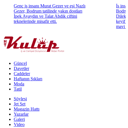
Genç iş insanı Murat Gezer ve eşi Nazlı
İş ins
Gezer, Bodrum tatilinde yakın dostları
Bodrum
İpek Ayaydın ve Talat Abdik çiftini
Dilek 
teknelerinde misafir etti.
keyif 
mavi k
Güncel
Davetler
Caddeler
Haftanın Şıkları
Moda
Tatil
Söyleşi
Jet Set
Magazin Hattı
Yazarlar
Galeri
Video