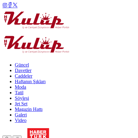
Güncel
Davetler
Caddeler
Haftanın Şıkları
Moda
Tatil
Söyleşi
Jet Set
Magazin Hattı
Galeri
Video