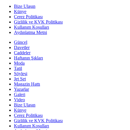
Bize Ulaşın
Künye
Çerez Politikası
Gizlilik ve KVK Politikası
Kullanım Koşulları
Aydınlatma Metni
Güncel
Davetler
Caddeler
Haftanın Şıkları
Moda
Tatil
Söyleşi
Jet Set
Magazin Hattı
Yazarlar
Galeri
Video
Bize Ulaşın
Künye
Çerez Politikası
Gizlilik ve KVK Politikası
Kullanım Koşulları