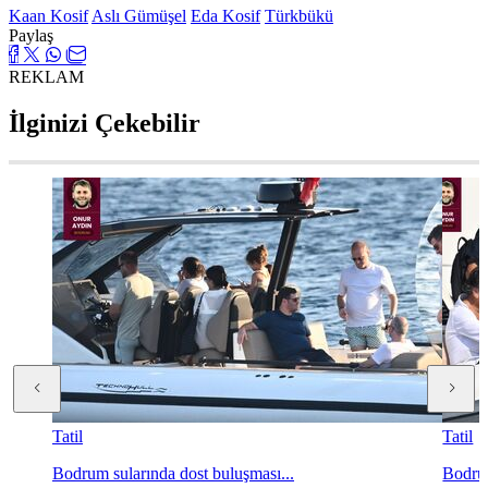
Kaan Kosif
Aslı Gümüşel
Eda Kosif
Türkbükü
Paylaş
REKLAM
İlginizi Çekebilir
Tatil
Tatil
Bodrum sularında dost buluşması...
Bodrum 