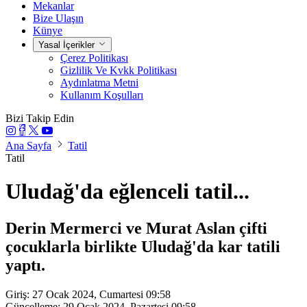
Mekanlar
Bize Ulaşın
Künye
Yasal İçerikler
Çerez Politikası
Gizlilik Ve Kvkk Politikası
Aydınlatma Metni
Kullanım Koşulları
Bizi Takip Edin
Ana Sayfa
Tatil
Tatil
Uludağ'da eğlenceli tatil...
Derin Mermerci ve Murat Aslan çifti
çocuklarla birlikte Uludağ'da kar tatili
yaptı.
Giriş: 27 Ocak 2024, Cumartesi 09:58
Güncelleme: 29 Ocak 2024, Pazartesi 09:58