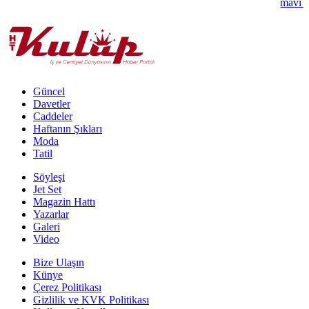
mavi k
Güncel
Davetler
Caddeler
Haftanın Şıkları
Moda
Tatil
Söyleşi
Jet Set
Magazin Hattı
Yazarlar
Galeri
Video
Bize Ulaşın
Künye
Çerez Politikası
Gizlilik ve KVK Politikası