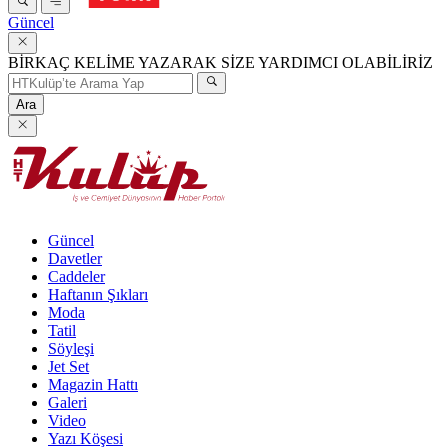
Güncel
BİRKAÇ KELİME YAZARAK SİZE YARDIMCI OLABİLİRİZ
Ara
Güncel
Davetler
Caddeler
Haftanın Şıkları
Moda
Tatil
Söyleşi
Jet Set
Magazin Hattı
Galeri
Video
Yazı Köşesi