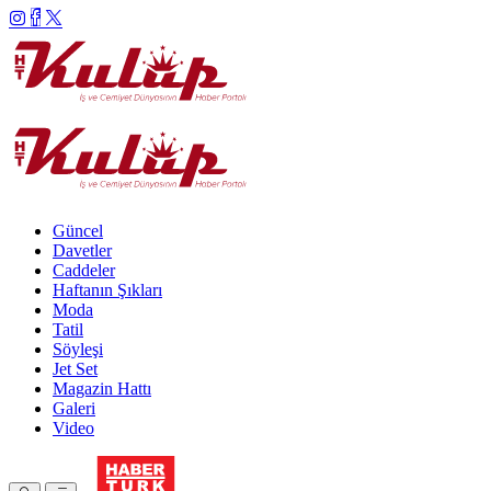
Güncel
Davetler
Caddeler
Haftanın Şıkları
Moda
Tatil
Söyleşi
Jet Set
Magazin Hattı
Galeri
Video