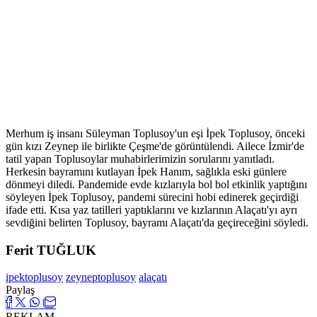
Merhum iş insanı Süleyman Toplusoy'un eşi İpek Toplusoy, önceki
gün kızı Zeynep ile birlikte Çeşme'de görüntülendi. Ailece İzmir'de
tatil yapan Toplusoylar muhabirlerimizin sorularını yanıtladı.
Herkesin bayramını kutlayan İpek Hanım, sağlıkla eski günlere
dönmeyi diledi. Pandemide evde kızlarıyla bol bol etkinlik yaptığını
söyleyen İpek Toplusoy, pandemi sürecini hobi edinerek geçirdiği
ifade etti. Kısa yaz tatilleri yaptıklarını ve kızlarının Alaçatı'yı ayrı
sevdiğini belirten Toplusoy, bayramı Alaçatı'da geçireceğini söyledi.
Ferit TUĞLUK
ipektoplusoy
zeyneptoplusoy
alaçatı
Paylaş
REKLAM