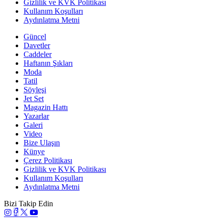
Gizlilik ve KVK Politikası
Kullanım Koşulları
Aydınlatma Metni
Güncel
Davetler
Caddeler
Haftanın Şıkları
Moda
Tatil
Söyleşi
Jet Set
Magazin Hattı
Yazarlar
Galeri
Video
Bize Ulaşın
Künye
Çerez Politikası
Gizlilik ve KVK Politikası
Kullanım Koşulları
Aydınlatma Metni
Bizi Takip Edin