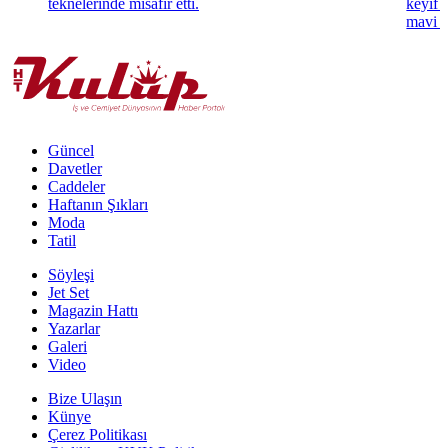
teknelerinde misafir etti.
keyif 
mavi k
Güncel
Davetler
Caddeler
Haftanın Şıkları
Moda
Tatil
Söyleşi
Jet Set
Magazin Hattı
Yazarlar
Galeri
Video
Bize Ulaşın
Künye
Çerez Politikası