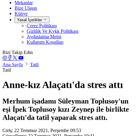
Mekanlar
Bize Ulaşın
Künye
Yasal İçerikler
Çerez Politikası
Gizlilik Ve Kvkk Politikası
Aydınlatma Metni
Kullanım Koşulları
Bizi Takip Edin
Ana Sayfa
Tatil
Tatil
Anne-kız Alaçatı'da stres attı
Merhum işadamı Süleyman Toplusoy'un
eşi İpek Toplusoy kızı Zeynep ile birlikte
Alaçatı'da tatil yaparak stres attı.
Giriş: 22 Temmuz 2021, Perşembe 09:53
Güncelleme: 22 Temmuz 2021, Perşembe 10:41