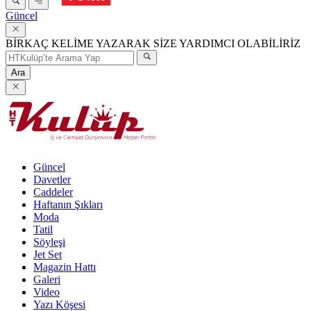
Güncel
BİRKAÇ KELİME YAZARAK SİZE YARDIMCI OLABİLİRİZ
Ara
Güncel
Davetler
Caddeler
Haftanın Şıkları
Moda
Tatil
Söyleşi
Jet Set
Magazin Hattı
Galeri
Video
Yazı Köşesi