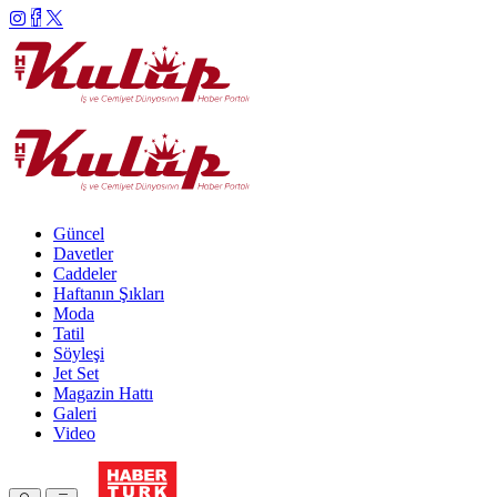
Güncel
Davetler
Caddeler
Haftanın Şıkları
Moda
Tatil
Söyleşi
Jet Set
Magazin Hattı
Galeri
Video