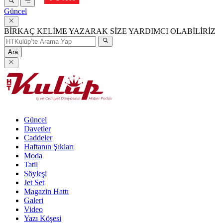
Güncel
BİRKAÇ KELİME YAZARAK SİZE YARDIMCI OLABİLİRİZ
Ara
Güncel
Davetler
Caddeler
Haftanın Şıkları
Moda
Tatil
Söyleşi
Jet Set
Magazin Hattı
Galeri
Video
Yazı Köşesi