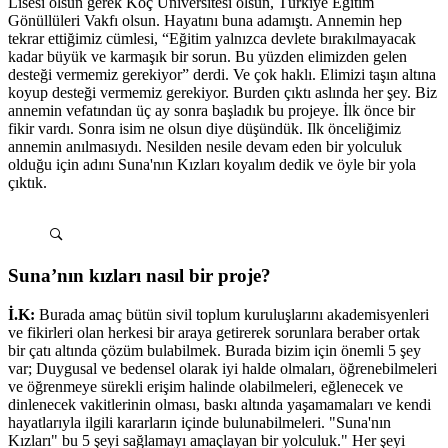
Lisesi olsun gerek Koç Üniversitesi olsun, Türkiye Eğitim
Gönüllüleri Vakfı olsun. Hayatını buna adamıştı. Annemin hep
tekrar ettiğimiz cümlesi, “Eğitim yalnızca devlete bırakılmayacak
kadar büyük ve karmaşık bir sorun. Bu yüzden elimizden gelen
desteği vermemiz gerekiyor” derdi. Ve çok haklı. Elimizi taşın altına
koyup desteği vermemiz gerekiyor. Burden çıktı aslında her şey. Biz
annemin vefatından üç ay sonra başladık bu projeye. İlk önce bir
fikir vardı. Sonra isim ne olsun diye düşündük. Ilk önceliğimiz
annemin anılmasıydı. Nesilden nesile devam eden bir yolculuk
olduğu için adını Suna'nın Kızları koyalım dedik ve öyle bir yola
çıktık.
Suna’nın kızları nasıl bir proje?
İ.K:
Burada amaç bütün sivil toplum kuruluşlarını akademisyenleri
ve fikirleri olan herkesi bir araya getirerek sorunlara beraber ortak
bir çatı altında çözüm bulabilmek. Burada bizim için önemli 5 şey
var; Duygusal ve bedensel olarak iyi halde olmaları, öğrenebilmeleri
ve öğrenmeye sürekli erişim halinde olabilmeleri, eğlenecek ve
dinlenecek vakitlerinin olması, baskı altında yaşamamaları ve kendi
hayatlarıyla ilgili kararların içinde bulunabilmeleri. "Suna'nın
Kızları" bu 5 şeyi sağlamayı amaçlayan bir yolculuk." Her şeyi