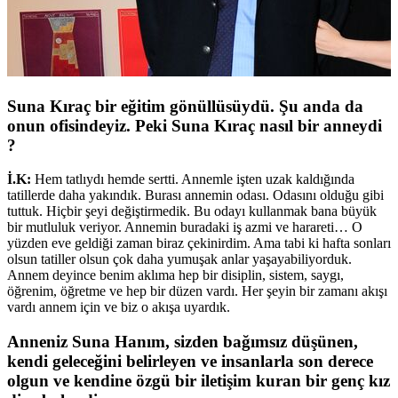
Suna Kıraç bir eğitim gönüllüsüydü. Şu anda da
onun ofisindeyiz. Peki Suna Kıraç nasıl bir anneydi
?
İ.K:
Hem tatlıydı hemde sertti. Annemle işten uzak kaldığında
tatillerde daha yakındık. Burası annemin odası. Odasını olduğu gibi
tuttuk. Hiçbir şeyi değiştirmedik. Bu odayı kullanmak bana büyük
bir mutluluk veriyor. Annemin buradaki iş azmi ve harareti… O
yüzden eve geldiği zaman biraz çekinirdim. Ama tabi ki hafta sonları
olsun tatiller olsun çok daha yumuşak anlar yaşayabiliyorduk.
Annem deyince benim aklıma hep bir disiplin, sistem, saygı,
öğrenim, öğretme ve hep bir düzen vardı. Her şeyin bir zamanı akışı
vardı annem için ve biz o akışa uyardık.
Anneniz Suna Hanım, sizden bağımsız düşünen,
kendi geleceğini belirleyen ve insanlarla son derece
olgun ve kendine özgü bir iletişim kuran bir genç kız