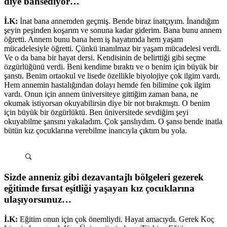
diye bahsediyor…
İ.K:
İnat bana annemden geçmiş. Bende biraz inatçıyım. İnandığım
şeyin peşinden koşarım ve sonuna kadar giderim. Bana bunu annem
öğretti. Annem bunu bana hem iş hayatımda hem yaşam
mücadelesiyle öğretti. Çünkü inanılmaz bir yaşam mücadelesi verdi.
Ve o da bana bir hayat dersi. Kendisinin de belirttiği gibi seçme
özgürlüğünü verdi. Beni kendime bıraktı ve o benim için büyük bir
şanstı. Benim ortaokul ve lisede özellikle biyolojiye çok ilgim vardı.
Hem annemin hastalığından dolayı hemde fen bilimine çok ilgim
vardı. Onun için annem üniversiteye gittiğim zaman bana, ne
okumak istiyorsan okuyabilirsin diye bir not bırakmıştı. O benim
için büyük bir özgürlüktü. Ben üniversitede sevdiğim şeyi
okuyabilme şansını yakaladım. Çok şanslıydım. O şansı bende inatla
bütün kız çocuklarına verebilme inancıyla çıktım bu yola.
Sizde anneniz gibi dezavantajlı bölgeleri gezerek
eğitimde fırsat eşitliği yaşayan kız çocuklarına
ulaşıyorsunuz…
İ.K:
Eğitim onun için çok önemliydi. Hayat amacıydı. Gerek Koç