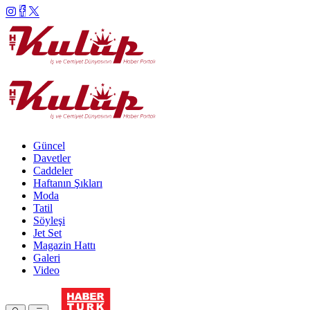
Güncel
Davetler
Caddeler
Haftanın Şıkları
Moda
Tatil
Söyleşi
Jet Set
Magazin Hattı
Galeri
Video