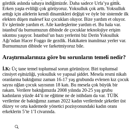
gördük aslında sahaya indiğimizde. Daha sadece Urfa’ya gittik.
Erken yaşta evliliği çok görüyoruz. Yoksulluk çok arttı. Yoksulluk
arttığı için ailelerin kendi dinamikleri değişti ve öyle bir sistemde ilk
elekten düşen malesef kız çocukları oluyor. Bize yardım et oluyor.
Ev işlerinde yardım et. Aile kardeşlerine yardım et. Bu hala var.
istanbul’da burnumuzun dibinde de çocuklar teknolojiye erişim
sıkıntısı yaşıyor. İstanbul’un bazı yerlerini biz Derin Yoksulluk
Ağı’ndan Hacer Foggo ile gezdik. Hakikaten inanılmaz yerler var.
Burnumuzun dibinde ve farketmiyoruz bile.
Araştırmalarınıza göre bu sorunların temeli nedir?
İ.K:
Üç tane temel toplumsal sorun görünüyor. Biri toplumsal
cinsiyet eşitsizliği, yoksulluk ve yapısal şiddet. Mesela resmi nikah
oranlarına baktığımız zaman 16-17 yaş grubunda evlenen kız çocuk
sayısı oğlan çocuk sayısının 18 katı. Bu mesela çok büyük bir
rakam. Verilere baktığımızda 2008 yılında 20-25 yaş grubu
kadınların yüzde 44’ü ne eğitime ne de istihdam da var. TÜİK
verilerine de baktığımız zaman 2022 kadın verilerinde şirketler üst
düzey ve orta kademede yönetici pozisyonundaki kadın oranı
erkeklerin 5’te 1’I civarında.