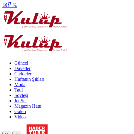
Güncel
Davetler
Caddeler
Haftanın Şıkları
Moda
Tatil
Söyleşi
Jet Set
Magazin Hattı
Galeri
Video