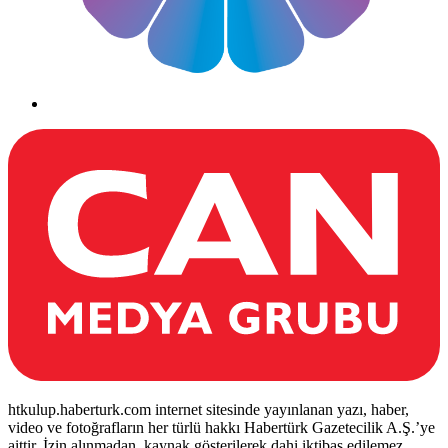
htkulup.haberturk.com internet sitesinde yayınlanan yazı, haber,
video ve fotoğrafların her türlü hakkı Habertürk Gazetecilik A.Ş.’ye
aittir. İzin alınmadan, kaynak gösterilerek dahi iktibas edilemez.