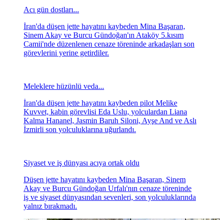
Acı gün dostları...
İran'da düşen jette hayatını kaybeden Mina Başaran,
Sinem Akay ve Burcu Gündoğan'ın Ataköy 5.kısım
Camii'nde düzenlenen cenaze töreninde arkadaşları son
görevlerini yerine getirdiler.
Meleklere hüzünlü veda...
İran'da düşen jette hayatını kaybeden pilot Melike
Kuvvet, kabin görevlisi Eda Uslu, yolculardan Liana
Kalma Hananel, Jasmin Baruh Siloni, Ayşe And ve Aslı
İzmirli son yolculuklarına uğurlandı.
Siyaset ve iş dünyası acıya ortak oldu
Düşen jette hayatını kaybeden Mina Başaran, Sinem
Akay ve Burcu Gündoğan Urfalı'nın cenaze töreninde
iş ve siyaset dünyasından sevenleri, son yolculuklarında
yalnız bırakmadı.