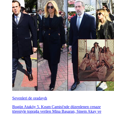
Sevenleri de oradaydı
Bugün Ataköy 5. Kısım Camisi'nde düzenlenen cenaze
töreniyle toprağa verilen Mina Başaran, Sinem Akay ve