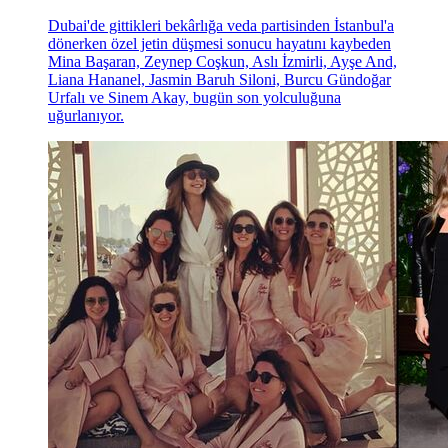
Dubai'de gittikleri bekârlığa veda partisinden İstanbul'a
dönerken özel jetin düşmesi sonucu hayatını kaybeden
Mina Başaran, Zeynep Coşkun, Aslı İzmirli, Ayşe And,
Liana Hananel, Jasmin Baruh Siloni, Burcu Gündoğar
Urfalı ve Sinem Akay, bugün son yolculuğuna
uğurlanıyor.