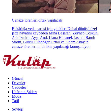
Cenaze törenleri ortak yapılacak
Bekârlığa veda partisi için gittikleri Dubai dönüşü özel
jette hayatını kaybeden Mina Başaran, Zeynep Coşkun,
Aslı İzmirli, Ayşe And, Liana Hananel, Jasmin Baruh
Siloni, Burcu Gündoğar Urfalı ve Sinem Akay'ın
cenaze törenlernin birlikte yapılacağı konuşuluyor.
Güncel
Davetler
Caddeler
Haftanın Şıkları
Moda
Tatil
Söyleşi