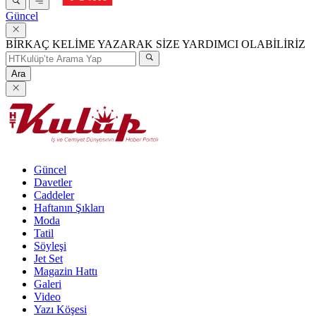
Güncel
BİRKAÇ KELİME YAZARAK SİZE YARDIMCI OLABİLİRİZ
Ara
Güncel
Davetler
Caddeler
Haftanın Şıkları
Moda
Tatil
Söyleşi
Jet Set
Magazin Hattı
Galeri
Video
Yazı Köşesi