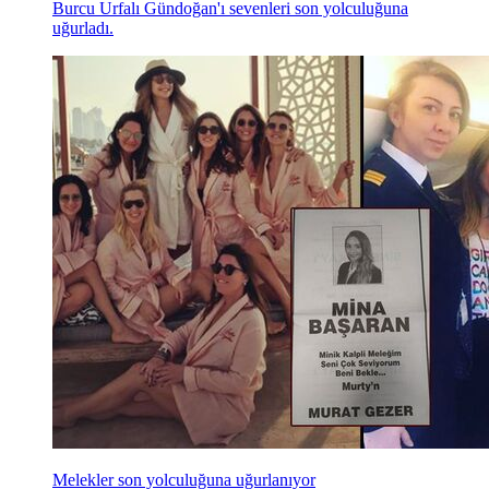
Burcu Urfalı Gündoğan'ı sevenleri son yolculuğuna
uğurladı.
Melekler son yolculuğuna uğurlanıyor