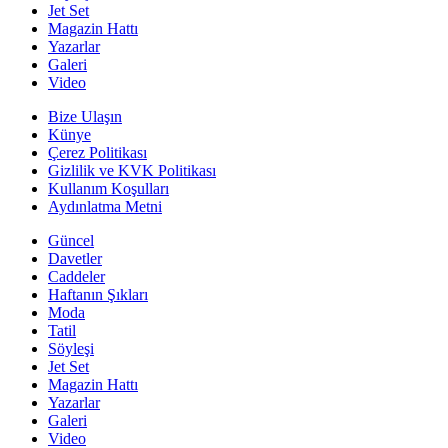
Jet Set
Magazin Hattı
Yazarlar
Galeri
Video
Bize Ulaşın
Künye
Çerez Politikası
Gizlilik ve KVK Politikası
Kullanım Koşulları
Aydınlatma Metni
Güncel
Davetler
Caddeler
Haftanın Şıkları
Moda
Tatil
Söyleşi
Jet Set
Magazin Hattı
Yazarlar
Galeri
Video