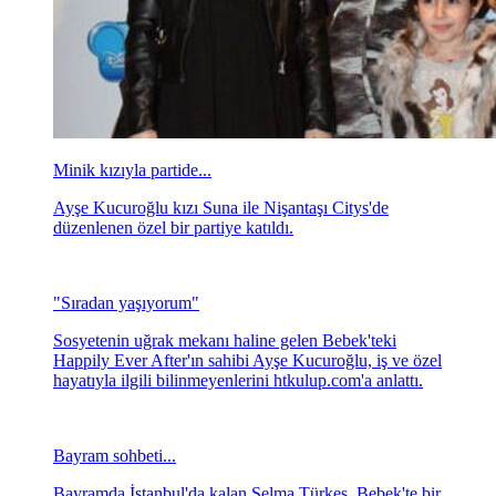
Minik kızıyla partide...
Ayşe Kucuroğlu kızı Suna ile Nişantaşı Citys'de
düzenlenen özel bir partiye katıldı.
"Sıradan yaşıyorum"
Sosyetenin uğrak mekanı haline gelen Bebek'teki
Happily Ever After'ın sahibi Ayşe Kucuroğlu, iş ve özel
hayatıyla ilgili bilinmeyenlerini htkulup.com'a anlattı.
Bayram sohbeti...
Bayramda İstanbul'da kalan Selma Türkeş, Bebek'te bir