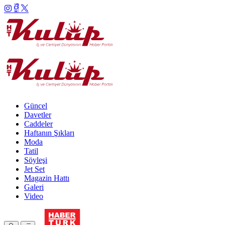
Güncel
Davetler
Caddeler
Haftanın Şıkları
Moda
Tatil
Söyleşi
Jet Set
Magazin Hattı
Galeri
Video