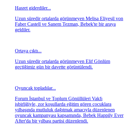
Hasret giderdiler...
Uzun süredir ortalarda görünmeyen Melisa Eliyeşil von
Faber Castell ve Sanem Tezman, Bebek'te bir araya
geldiler.
Ortaya çıktı...
Uzun süredir ortalarda görünmeyen Elif Gönlüm
geçtiğimiz gün bir davette görüntülendi.
Oyuncak topladılar...
Forum İstanbul ve Toplum Gönüllüleri Vakfı
işbirliğiyle, zor koşullarda eğitim gören çocuklara
yılbaşında mutluluk dağıtmak amacıyla düzenlenen
oyuncak kampanyası kapsamında, Bebek Happily Ever
After'da bir yılbaşı partisi düzenlendi.