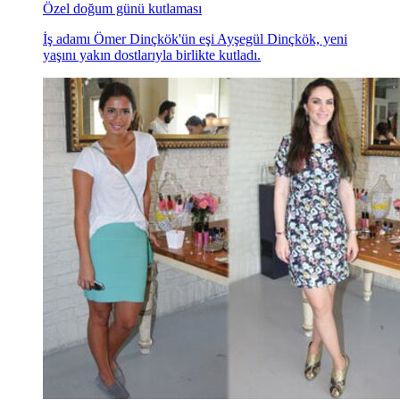
Özel doğum günü kutlaması
İş adamı Ömer Dinçkök'ün eşi Ayşegül Dinçkök, yeni
yaşını yakın dostlarıyla birlikte kutladı.