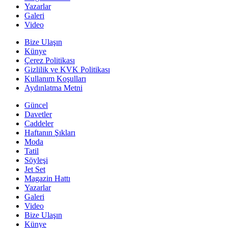
Yazarlar
Galeri
Video
Bize Ulaşın
Künye
Çerez Politikası
Gizlilik ve KVK Politikası
Kullanım Koşulları
Aydınlatma Metni
Güncel
Davetler
Caddeler
Haftanın Şıkları
Moda
Tatil
Söyleşi
Jet Set
Magazin Hattı
Yazarlar
Galeri
Video
Bize Ulaşın
Künye