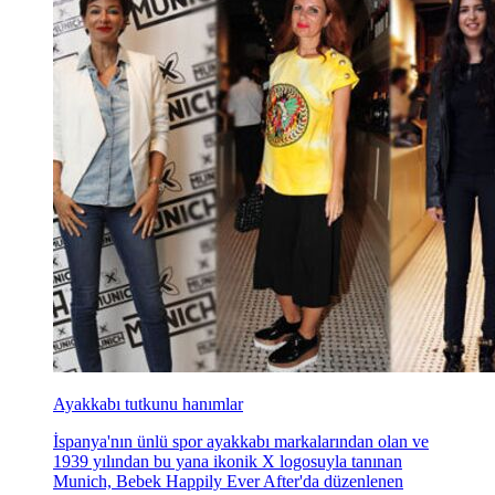
Ayakkabı tutkunu hanımlar
İspanya'nın ünlü spor ayakkabı markalarından olan ve
1939 yılından bu yana ikonik X logosuyla tanınan
Munich, Bebek Happily Ever After'da düzenlenen