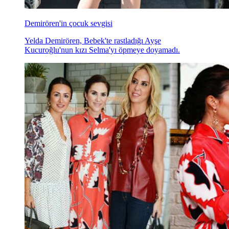
Demirören'in çocuk sevgisi
Yelda Demirören, Bebek'te rastladığı Ayşe
Kucuroğlu'nun kızı Selma'yı öpmeye doyamadı.