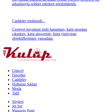
arkadaşıyla sohbet ederken görüntülendi.
Caddeler renklendi...
Cemiyet hayatının ünlü hanımları, kimi spordan
çıkarken, kimi alışverişte, kimi yürüyüşte
objektiflerimize yansıdılar.
Güncel
Davetler
Caddeler
Haftanın Şıkları
Moda
Tatil
Söyleşi
Jet Set
Magazin Hattı