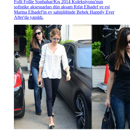
Folli Follie Sonbahar/Kış 2014 Koleksiyonu'nun
sofistike aksesuarları dün akşam Rıfat Elhadef ve eşi
Marina Elhadef'in ev sahipliğinde Bebek Happily Ever
After'da yapıldı.