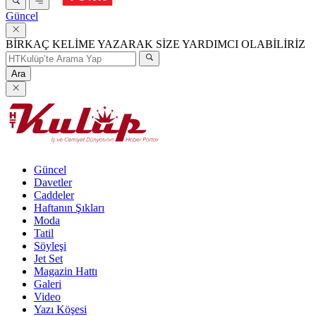
Güncel
BİRKAÇ KELİME YAZARAK SİZE YARDIMCI OLABİLİRİZ
Ara
Güncel
Davetler
Caddeler
Haftanın Şıkları
Moda
Tatil
Söyleşi
Jet Set
Magazin Hattı
Galeri
Video
Yazı Köşesi