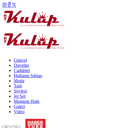
Güncel
Davetler
Caddeler
Haftanın Şıkları
Moda
Tatil
Söyleşi
Jet Set
Magazin Hattı
Galeri
Video