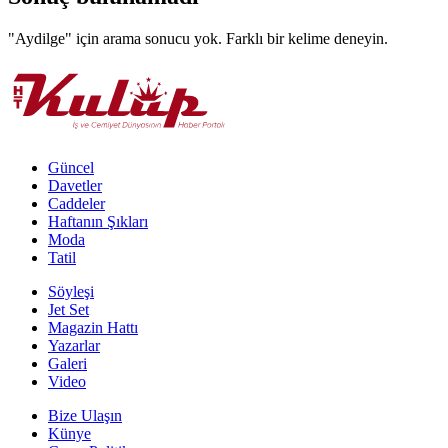
"Aydilge"
için arama sonucu yok. Farklı bir kelime deneyin.
Güncel
Davetler
Caddeler
Haftanın Şıkları
Moda
Tatil
Söyleşi
Jet Set
Magazin Hattı
Yazarlar
Galeri
Video
Bize Ulaşın
Künye