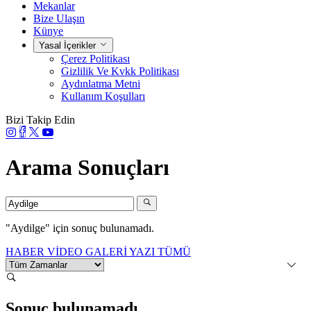
Mekanlar
Bize Ulaşın
Künye
Yasal İçerikler
Çerez Politikası
Gizlilik Ve Kvkk Politikası
Aydınlatma Metni
Kullanım Koşulları
Bizi Takip Edin
Arama Sonuçları
"Aydilge"
için sonuç bulunamadı.
HABER
VİDEO
GALERİ
YAZI
TÜMÜ
Sonuç bulunamadı