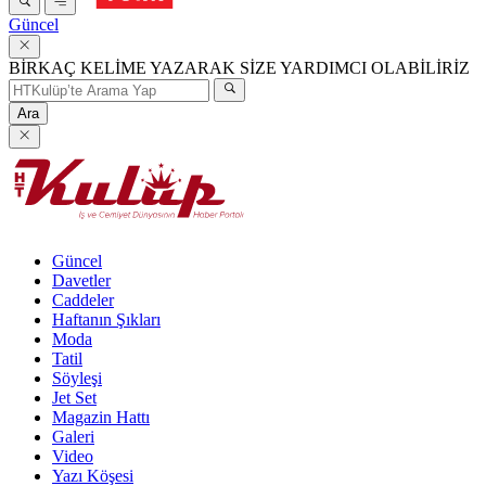
Güncel
BİRKAÇ KELİME YAZARAK SİZE YARDIMCI OLABİLİRİZ
Ara
Güncel
Davetler
Caddeler
Haftanın Şıkları
Moda
Tatil
Söyleşi
Jet Set
Magazin Hattı
Galeri
Video
Yazı Köşesi