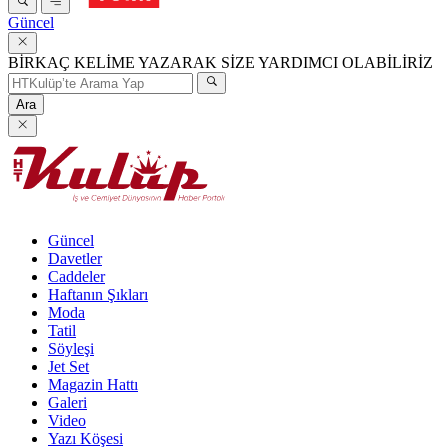
Güncel
BİRKAÇ KELİME YAZARAK SİZE YARDIMCI OLABİLİRİZ
Ara
Güncel
Davetler
Caddeler
Haftanın Şıkları
Moda
Tatil
Söyleşi
Jet Set
Magazin Hattı
Galeri
Video
Yazı Köşesi