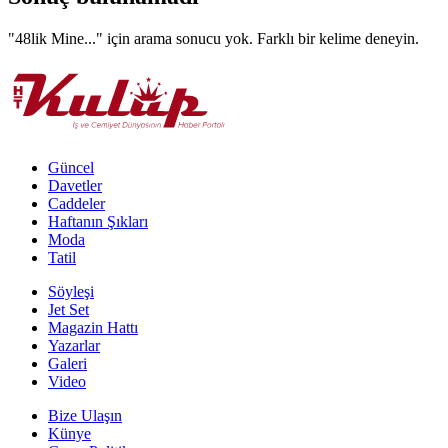
"48lik Mine..."
için arama sonucu yok. Farklı bir kelime deneyin.
Güncel
Davetler
Caddeler
Haftanın Şıkları
Moda
Tatil
Söyleşi
Jet Set
Magazin Hattı
Yazarlar
Galeri
Video
Bize Ulaşın
Künye