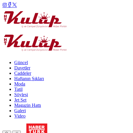
Güncel
Davetler
Caddeler
Haftanın Şıkları
Moda
Tatil
Söyleşi
Jet Set
Magazin Hattı
Galeri
Video