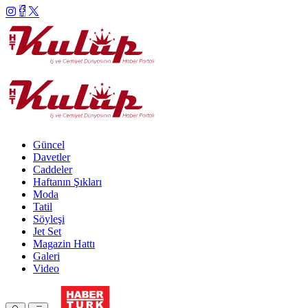
Güncel
Davetler
Caddeler
Haftanın Şıkları
Moda
Tatil
Söyleşi
Jet Set
Magazin Hattı
Galeri
Video