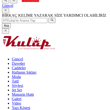
Güncel
BİRKAÇ KELİME YAZARAK SİZE YARDIMCI OLABİLİRİZ
Ara
Güncel
Davetler
Caddeler
Haftanın Şıkları
Moda
Tatil
Söyleşi
Jet Set
Magazin Hattı
Galeri
Video
Yazı Köşesi