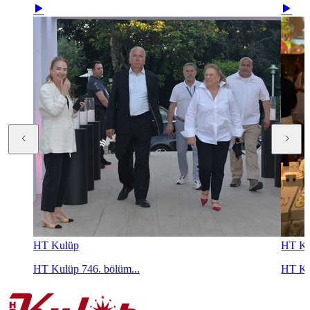
HT Kulüp
HT Ku
HT Kulüp 746. bölüm...
HT Ku