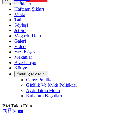
Caddeler
Haftanın Şıkları
Moda
Tatil
Söyleşi
Jet Set
Magazin Hattı
Galeri
Video
Yazı Köşesi
Mekanlar
Bize Ulaşın
Künye
Yasal İçerikler
Çerez Politikası
Gizlilik Ve Kvkk Politikası
Aydınlatma Metni
Kullanım Koşulları
Bizi Takip Edin