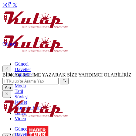
Güncel
Güncel
Davetler
BİRKAÇ KELİME YAZARAK SİZE YARDIMCI OLABİLİRİZ
Caddeler
Haftanın Şıkları
Moda
Ara
Tatil
Söyleşi
Jet Set
Magazin Hattı
Galeri
Video
Güncel
Davetler