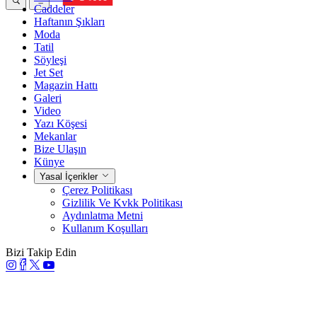
Caddeler
Haftanın Şıkları
Moda
Tatil
Söyleşi
Jet Set
Magazin Hattı
Galeri
Video
Yazı Köşesi
Mekanlar
Bize Ulaşın
Künye
Yasal İçerikler
Çerez Politikası
Gizlilik Ve Kvkk Politikası
Aydınlatma Metni
Kullanım Koşulları
Bizi Takip Edin