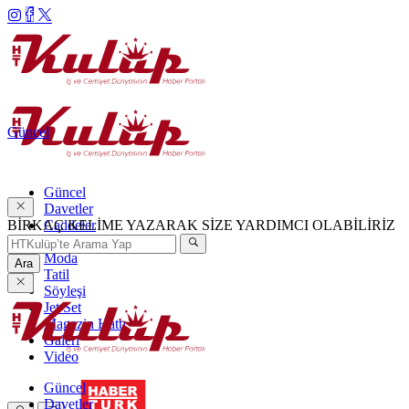
Güncel
Güncel
Davetler
BİRKAÇ KELİME YAZARAK SİZE YARDIMCI OLABİLİRİZ
Caddeler
Haftanın Şıkları
Moda
Ara
Tatil
Söyleşi
Jet Set
Magazin Hattı
Galeri
Video
Güncel
Davetler