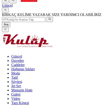
Güncel
BİRKAÇ KELİME YAZARAK SİZE YARDIMCI OLABİLİRİZ
Ara
Güncel
Davetler
Caddeler
Haftanın Şıkları
Moda
Tatil
Söyleşi
Jet Set
Magazin Hattı
Galeri
Video
Yazı Köşesi