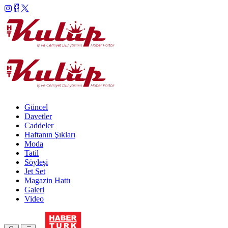
Güncel
Davetler
Caddeler
Haftanın Şıkları
Moda
Tatil
Söyleşi
Jet Set
Magazin Hattı
Galeri
Video