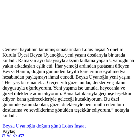
Cemiyet hayatının tanınmış simalarından Lotus İnşaat Yönetim
Kurulu Üyesi Beyza Uyanoğlu, yeni yaşını dostlarıyla bir arada
kutladı. Ramazan ayı dolayısıyla akşam kutlama yapan Uyanoğlu'na
yakın arkadaşları eşlik etti. İftar yemeği ardından pastasını üfleyen
Beyza Hanım, doğum gününden keyifli karelerini sosyal medya
hesabından paylaşmayı ihmal etmedi. Beyza Uyanoğlu yeni yaşını
“Her yaş bir emanet… Geçen yılı güzel anılar, dersler ve şükran
duygusuyla uğurluyorum. Yeni yaşıma ise umutla, heyecanla ve
güzel dileklerle adım atıyorum. Bana kattıklarıyla geçmişe teşekkür
ediyor, bana getirecekleriyle geleceği kucaklıyorum. Bu özel
günümde yanımda olan, güzel dilekleriyle beni mutlu eden tüm
dostlarıma ve sevdiklerime gönülden teşekkür ediyorum.” notuyla
kutladı.
Beyza Uyanoğlu
doğum günü
Lotus İnşaat
Paylaş