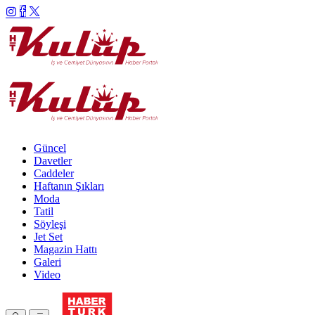
Güncel
Davetler
Caddeler
Haftanın Şıkları
Moda
Tatil
Söyleşi
Jet Set
Magazin Hattı
Galeri
Video