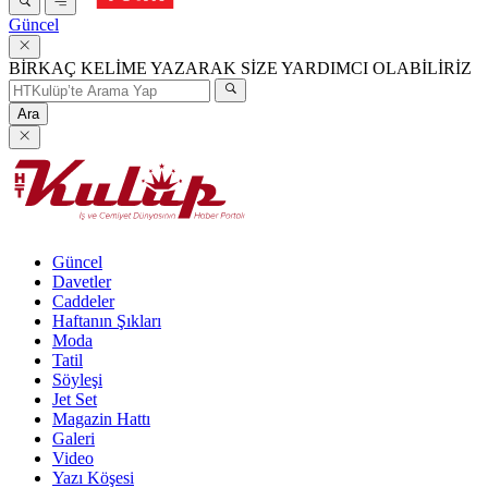
Güncel
BİRKAÇ KELİME YAZARAK SİZE YARDIMCI OLABİLİRİZ
Ara
Güncel
Davetler
Caddeler
Haftanın Şıkları
Moda
Tatil
Söyleşi
Jet Set
Magazin Hattı
Galeri
Video
Yazı Köşesi