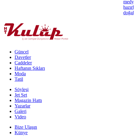
medya 
hazırl
doğal 
Güncel
Davetler
Caddeler
Haftanın Şıkları
Moda
Tatil
Söyleşi
Jet Set
Magazin Hattı
Yazarlar
Galeri
Video
Bize Ulaşın
Künye