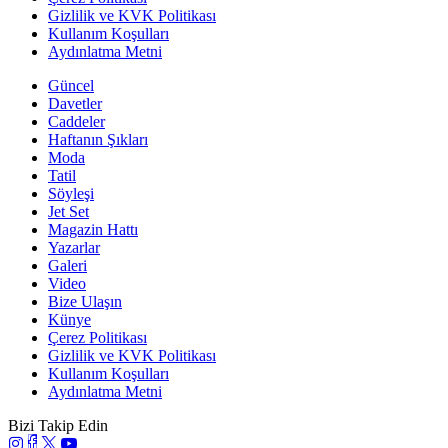
Gizlilik ve KVK Politikası
Kullanım Koşulları
Aydınlatma Metni
Güncel
Davetler
Caddeler
Haftanın Şıkları
Moda
Tatil
Söyleşi
Jet Set
Magazin Hattı
Yazarlar
Galeri
Video
Bize Ulaşın
Künye
Çerez Politikası
Gizlilik ve KVK Politikası
Kullanım Koşulları
Aydınlatma Metni
Bizi Takip Edin