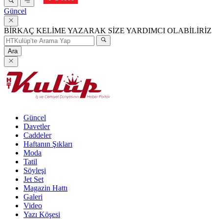
Güncel
BİRKAÇ KELİME YAZARAK SİZE YARDIMCI OLABİLİRİZ
Ara
Güncel
Davetler
Caddeler
Haftanın Şıkları
Moda
Tatil
Söyleşi
Jet Set
Magazin Hattı
Galeri
Video
Yazı Köşesi