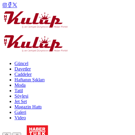
Güncel
Davetler
Caddeler
Haftanın Şıkları
Moda
Tatil
Söyleşi
Jet Set
Magazin Hattı
Galeri
Video