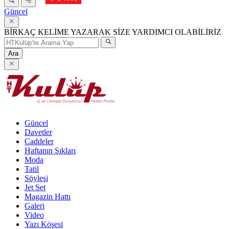
Güncel
BİRKAÇ KELİME YAZARAK SİZE YARDIMCI OLABİLİRİZ
Ara
Güncel
Davetler
Caddeler
Haftanın Şıkları
Moda
Tatil
Söyleşi
Jet Set
Magazin Hattı
Galeri
Video
Yazı Köşesi