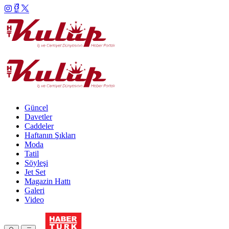
Güncel
Davetler
Caddeler
Haftanın Şıkları
Moda
Tatil
Söyleşi
Jet Set
Magazin Hattı
Galeri
Video