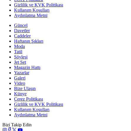
Gizlilik ve KVK Politikası
Kullanım Koşulları
Aydınlatma Metni
Güncel
Davetler
Caddeler
Haftanın Şıkları
Moda
Tatil
Söyleşi
Jet Set
Magazin Hattı
Yazarlar
Galeri
Video
Bize Ulaşın
Künye
Çerez Politikası
Gizlilik ve KVK Politikası
Kullanım Koşulları
Aydınlatma Metni
Bizi Takip Edin