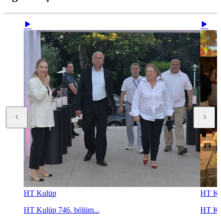
HT Kulüp
HT Ku
HT Kulüp 746. bölüm...
HT Ku