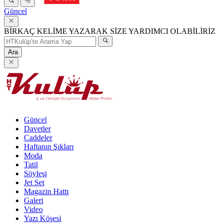
Güncel
BİRKAÇ KELİME YAZARAK SİZE YARDIMCI OLABİLİRİZ
Ara
Güncel
Davetler
Caddeler
Haftanın Şıkları
Moda
Tatil
Söyleşi
Jet Set
Magazin Hattı
Galeri
Video
Yazı Köşesi