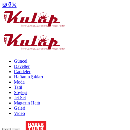
Güncel
Davetler
Caddeler
Haftanın Şıkları
Moda
Tatil
Söyleşi
Jet Set
Magazin Hattı
Galeri
Video